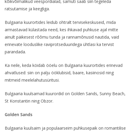
kõikvõimalikud veespordialad, samuti saab siin tegeleda
ratsutamise ja keegliga.
Bulgaaria kuurortides leidub ohtralt tervisekeskuseid, mida
armastavad külastada need, kes ihkavad puhkuse ajal mitte
ainult päikesest rõõmu tunda ja rannamõnusid nautida, vaid
erinevate looduslike raviprotseduuridega ühtlasi ka tervist
parandada.
Ka neile, keda köidab ööelu on Bulgaaria kuurortides erinevad
ahvatlused: siin on palju ööklubisid, baare, kasiinosid ning
mitmeid meelelahutusüritusi.
Bulgaaria kuulsamad kuurordid on Golden Sands, Sunny Beach,
St Konstantin ning Obzor.
Golden Sands
Bulgaaria kuulsaim ja populaarseim puhkusepaik on romantilise