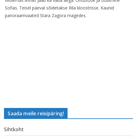
Mõlemas linnas jääb ka vaba aega. Õhtusöök ja ööbimine
Sofias. Teisel päeval sõidetakse Rila kloostrisse. Kaunid
panoraamvaated Stara Zagora mägedes.
Saada meile reisipäring!
Sihtkoht