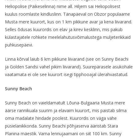
Heliopolise (Päikeselinna) nime all. Hiljem sai Heliopolisest
kuulus roomlaste kindluslinn. Tänapäeval on Obzor populaarne
Musta mere kuurort, kus on 1 km pikkune avar ja kena liivarand.
Selles õdusas kuurordis on elav ja kirev kesklinn, mis pakub
külastajatele rohkete meelelahutusvõimalustega muljeterikkaid
puhkusepäevi.
Linna kõrval laiub 6 km pikkune liivarand (see on Sunny Beachi
ja Golden Sandsi vahel pikim liivarand). Suurepärasele asukohale
vaatamata ei ole see kuurort isegi tipphooajal ülerahvastatud.
Sunny Beach
Sunny Beach on vaieldamatult Lõuna-Bulgaaria Musta mere
äärse rannikuala suurim ja elavaim kuurort, mis paistab silma
oma madalate hindade poolest. Kuurordis on väga vähe
püsielanikkonda. Sunny Beachi põhjaserva ääristab Stara
Planina mäestik. Varna lennujaamani on siit 100 km. Sunny