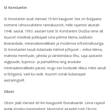
St Konstantin
St Konstantin asub Varnast 10 km kaugusel. See on Bulgaaria
esimene rahvusvaheline rannakuurort, mille rajamist alustati
1948. aastal. 1993. aastani tunti St Konstantini Družba nime all.
Kuurort meelitab puhkajaid oma pehme kliima, kuldsete
liivarandade, mineraalveeallikate ja modernse infrastruktuuriga.
St Konstantini tasub külastada mitmel põhjusel – erilise kliima,
maheda meretuule, jaheda ja värskendava õhu, saja-aastaste
viigipuude, küpressi- ja pärnalõhna ning arvukate
mineraalveeallikate pärast. Kogu see looduslik rikkus mitte ainult
ei lõõgasta, vaid ka ravib. Kuurort ootab külastajaid
aastaringselt.
Obzor
Obzor jääb Varnast 60 km kaugusele lõunakaarde. Linna rajasid
Antiik-Kreeka meremehed. Muistsetel aegadel tunti Obzori