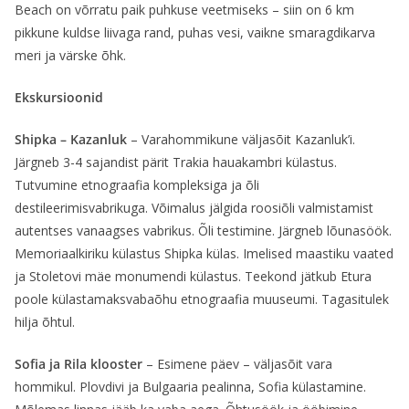
Beach on võrratu paik puhkuse veetmiseks – siin on 6 km
pikkune kuldse liivaga rand, puhas vesi, vaikne smaragdikarva
meri ja värske õhk.
Ekskursioonid
Shipka – Kazanluk
– Varahommikune väljasõit Kazanluk’i.
Järgneb 3-4 sajandist pärit Trakia hauakambri külastus.
Tutvumine etnograafia kompleksiga ja õli
destileerimisvabrikuga. Võimalus jälgida roosiõli valmistamist
autentses vanaagses vabrikus. Õli testimine. Järgneb lõunasöök.
Memoriaalkiriku külastus Shipka külas. Imelised maastiku vaated
ja Stoletovi mäe monumendi külastus. Teekond jätkub Etura
poole külastamaksvabaõhu etnograafia muuseumi. Tagasitulek
hilja õhtul.
Sofia ja Rila klooster
– Esimene päev – väljasõit vara
hommikul. Plovdivi ja Bulgaaria pealinna, Sofia külastamine.