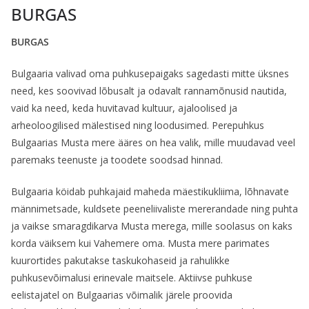
BURGAS
BURGAS
Bulgaaria valivad oma puhkusepaigaks sagedasti mitte üksnes
need, kes soovivad lõbusalt ja odavalt rannamõnusid nautida,
vaid ka need, keda huvitavad kultuur, ajaloolised ja
arheoloogilised mälestised ning loodusimed. Perepuhkus
Bulgaarias Musta mere ääres on hea valik, mille muudavad veel
paremaks teenuste ja toodete soodsad hinnad.
Bulgaaria köidab puhkajaid maheda mäestikukliima, lõhnavate
männimetsade, kuldsete peeneliivaliste mererandade ning puhta
ja vaikse smaragdikarva Musta merega, mille soolasus on kaks
korda väiksem kui Vahemere oma. Musta mere parimates
kuurortides pakutakse taskukohaseid ja rahulikke
puhkusevõimalusi erinevale maitsele. Aktiivse puhkuse
eelistajatel on Bulgaarias võimalik järele proovida