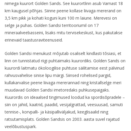
nimega kuurort Golden Sands. See kuurortlinn asub Varnast 18
km kaugusel põhjas. Siinne peene kollase liivaga mererand on
3,5 km pikk ja kohati koguni kuni 100 m laiune. Merevesi on
selge ja puhas. Golden Sandsi territooriumil on 17
mineraalveebasseini, lisaks mitu tervisekeskust, kus pakutakse
erinevaid taastusraviteenuseid.
Golden Sandsi menukust mõjutab osaliselt kindlasti tõsiasi, et
linn on tunnistatud riigi puhtaimaks kuurordiks. Golden Sands on
kuurordi laitmatu ökoloogilise puhtuse säilitamise eest pälvinud
rahvusvahelise sinise lipu märgi. Siinsed rohelised pargid,
kullakarvalise peene liivaga mererannad ning kristallselge meri
muudavad Golden Sandsi imetoredaks puhkusepaigaks.
Kuurordis on ideaalsed tingimused loodud ka spordisõpradele –
siin on jahid, kaatrid, paadid, vesijalgrattad, veesuusad, samuti
tennise-, korvpalli- ja käsipalliväljakud, keeglisaalid ning
ratsutamisplats. Golden Sandsis on 2003. aasta suvel rajatud
veelõbustuspark.