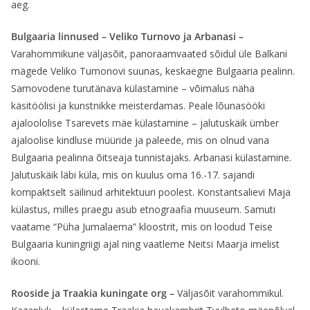
aeg.
Bulgaaria linnused – Veliko Turnovo ja Arbanasi –
Varahommikune väljasõit, panoraamvaated sõidul üle Balkani
mägede Veliko Tumonovi suunas, keskaegne Bulgaaria pealinn.
Samovodene turutänava külastamine – võimalus näha
käsitöölisi ja kunstnikke meisterdamas. Peale lõunasööki
ajaloololise Tsarevets mäe külastamine – jalutuskäik ümber
ajaloolise kindluse müüride ja paleede, mis on olnud vana
Bulgaaria pealinna õitseaja tunnistajaks. Arbanasi külastamine.
Jalutuskäik läbi küla, mis on kuulus oma 16.-17. sajandi
kompaktselt säilinud arhitektuuri poolest. Konstantsalievi Maja
külastus, milles praegu asub etnograafia muuseum. Samuti
vaatame “Püha Jumalaema” kloostrit, mis on loodud Teise
Bulgaaria kuningriigi ajal ning vaatleme Neitsi Maarja imelist
ikooni.
Rooside ja Traakia kuningate org –
Väljasõit varahommikul.