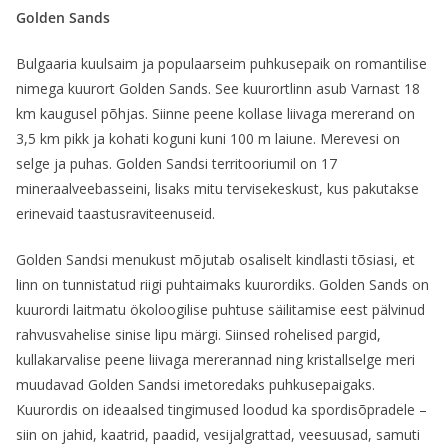
Golden Sands
Bulgaaria kuulsaim ja populaarseim puhkusepaik on romantilise
nimega kuurort Golden Sands. See kuurortlinn asub Varnast 18
km kaugusel põhjas. Siinne peene kollase liivaga mererand on
3,5 km pikk ja kohati koguni kuni 100 m laiune. Merevesi on
selge ja puhas. Golden Sandsi territooriumil on 17
mineraalveebasseini, lisaks mitu tervisekeskust, kus pakutakse
erinevaid taastusraviteenuseid.
Golden Sandsi menukust mõjutab osaliselt kindlasti tõsiasi, et
linn on tunnistatud riigi puhtaimaks kuurordiks. Golden Sands on
kuurordi laitmatu ökoloogilise puhtuse säilitamise eest pälvinud
rahvusvahelise sinise lipu märgi. Siinsed rohelised pargid,
kullakarvalise peene liivaga mererannad ning kristallselge meri
muudavad Golden Sandsi imetoredaks puhkusepaigaks.
Kuurordis on ideaalsed tingimused loodud ka spordisõpradele –
siin on jahid, kaatrid, paadid, vesijalgrattad, veesuusad, samuti