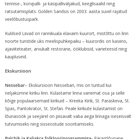
tennise-, korvpalli- ja käsipalliväljakud, keeglisaalid ning
ratsutamisplats. Golden Sandsis on 2003. aasta suvel rajatud
veelõbustuspark.
Kuldsed Liivad on rannikuala elavaim kuurort, mistõttu on linn
noorte turistide üks meelispuhkepaiku – kuurordis on kasiino,
ajaviiteteater, arvukalt restorane, ööklubisid, varieteesid ning
kaupluseid.
Ekskursioon
Nessebar
– Ekskursioon Nessebari, mis on tuntud kui
neljakümne kiriku linn. Külastame linna vanemat osa ja selle
kõige populaarsemaid kirikuid – Kreeka Kirik, St. Paraskeva, St.
Spas, Pantokrator, St. Stefan. Peale kirikute külastamist on
lõunasöök ja seejärel on piisavalt vaba aega linnaga iseseisvalt
tutvumiseks ning sisseostude sooritamiseks.
Balchik ja Kaliakra folklooriprogrammiga-
Pärastlõunane