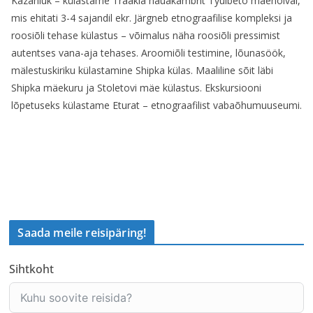
Kazanluk – külastame Traakia hauakambrit Tyulbeto mäenõlval,
mis ehitati 3-4 sajandil ekr. Järgneb etnograafilise kompleksi ja
roosiõli tehase külastus – võimalus näha roosiõli pressimist
autentses vana-aja tehases. Aroomiõli testimine, lõunasöök,
mälestuskiriku külastamine Shipka külas. Maaliline sõit läbi
Shipka mäekuru ja Stoletovi mäe külastus. Ekskursiooni
lõpetuseks külastame Eturat – etnograafilist vabaõhumuuseumi.
Saada meile reisipäring!
Sihtkoht