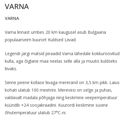
VARNA
VARNA
Varna linnast umbes 20 km kaugusel asub Bulgaaria
populaarseim kuurort Kuldsed Liivad.
Legendi järgi matsid piraadid Varna lähedale kokkuröövitud
kulla, aga õiglane maa neelas selle alla ja muutis kuldseks
liivaks.
Siinne peene kollase liivaga mererand on 3,5 km pikk. Laius
kohati ulatub 100 meetrini. Merevesi on selge ja puhas,
valdavalt madala põhjaga ning keskmine veepemperatuur
küündib +24 soojakraadini. Kuurordi keskmine suvine
õhutemperatuur ulatub 27°C-ni.