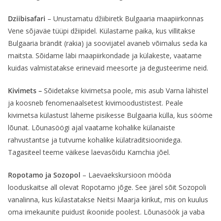
Dziibisafari
– Unustamatu džiibiretk Bulgaaria maapiirkonnas
Vene sõjaväe tüüpi džiipidel. Külastame paika, kus villitakse
Bulgaaria brändit (rakia) ja soovijatel avaneb võimalus seda ka
maitsta. Sõidame läbi maapiirkondade ja külakeste, vaatame
kuidas valmistatakse erinevaid meesorte ja degusteerime neid.
Kivimets –
Sõidetakse kivimetsa poole, mis asub Varna lähistel
ja koosneb fenomenaalsetest kivimoodustistest. Peale
kivimetsa külastust läheme pisikesse Bulgaaria külla, kus sööme
lõunat. Lõunasöögi ajal vaatame kohalike külanaiste
rahvustantse ja tutvume kohalike külatraditsioonidega.
Tagasiteel teeme väikese laevasõidu Kamchia jõel.
Ropotamo ja Sozopol
– Laevaekskursioon mööda
looduskaitse all olevat Ropotamo jõge. See järel sõit Sozopoli
vanalinna, kus külastatakse Neitsi Maarja kirikut, mis on kuulus
oma imekaunite puidust ikoonide poolest. Lõunasöök ja vaba