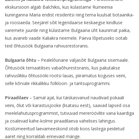
ekskursioon algab Balchikis, kus külastame Rumeenia
kuninganna Maria endist residentsi ning tema kuulsat botaanika-
ja roosiaeda. Seejärel sõit legendaarse keskaegse kindluse
varemete juurde ning külastame Bulgaaria üht kaunimat paika,
kus avaneb vaade Kaliakra neemele. Päeva lõpetuseks ootab
teid õhtusöök Bulgaaria rahvusrestoranis.
Bulgaaria õhtu –
Pealelõunane väljasõit Bulgaaria sisemaale.
Õhtusöök temaatilises vabaõhurestoranis, kus pakutakse
rahvuslikku õhtusööki rootsi lauas, piiramatus koguses veini,
selle kõrvale rikkalikku folkloori- ja tantsuprogrammi.
Piraadilaev
– Samal ajal, kui täiskasvanud naudivad pokaali
veini, õlut või karastusjooke (lisatasu eest), saavad lapsed osa
meelelahutusprogrammist, tutvuvad mereröövlite vana kaardiga
ja osalevad kahe-kolme piraadilaeva vahelises lahingus.
Kostümeeritud laevameeskond otsib koos lastega peidetud
aaret ning korraldab erinevaid mänge.